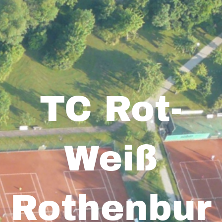
TC Rot-
Weiß
Rothenbur