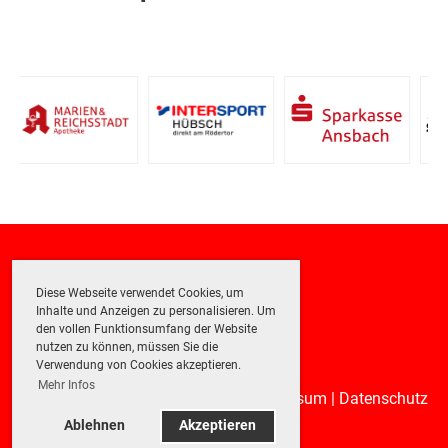
Copyright TC Rot-Weiß Rothenburg e.V.
Diese Webseite verwendet Cookies, um
Inhalte und Anzeigen zu personalisieren. Um
Erstellt mit ClubDesk Vereinssoftware
den vollen Funktionsumfang der Website
nutzen zu können, müssen Sie die
Verwendung von Cookies akzeptieren.
Mehr Infos
Impressum
|
Datenschutz
Ablehnen
Akzeptieren