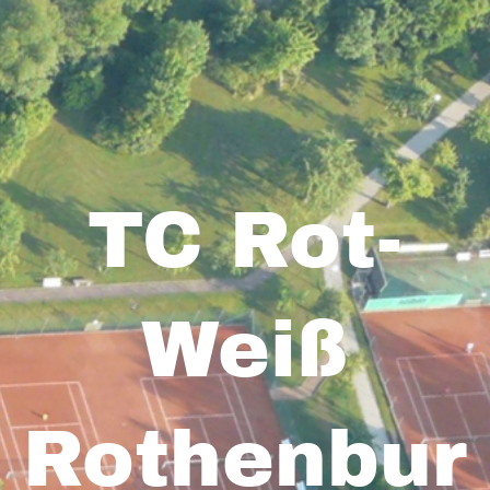
TC Rot-
Weiß
Rothenbur