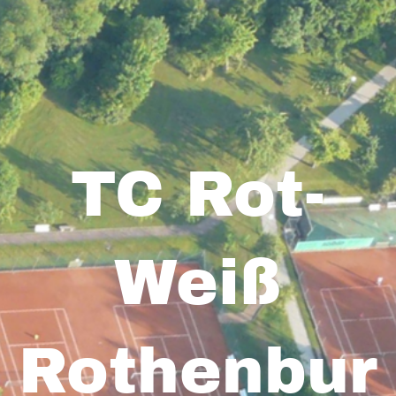
TC Rot-
Weiß
Rothenbur