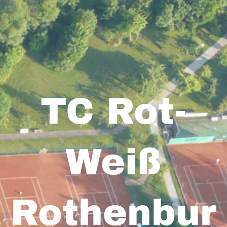
TC Rot-
Weiß
Rothenbur