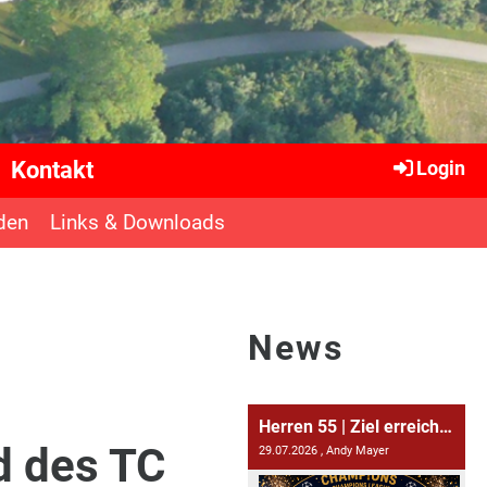
Kontakt
Login
den
Links & Downloads
News
Herren 55 | Ziel erreicht: Bayernliga 2027 😍✨
d des TC
29.07.2026
, Andy Mayer