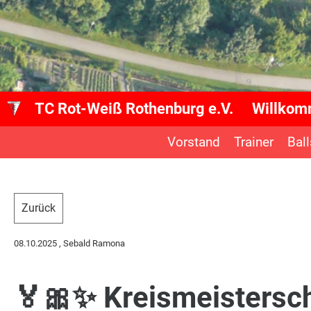
TC Rot-Weiß Rothenburg e.V.
Willko
Vorstand
Trainer
Bal
Zurück
08.10.2025
, Sebald Ramona
🏅🎀✨ Kreismeistersch