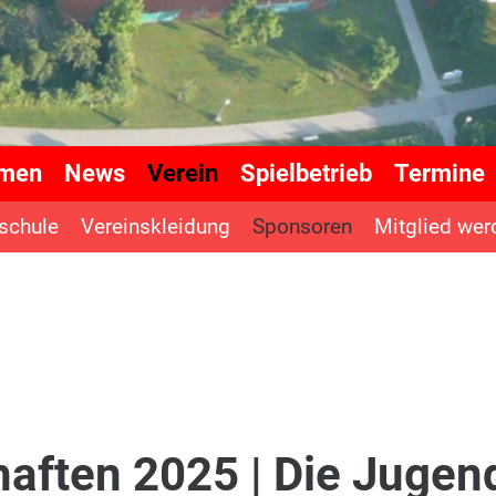
mmen
News
Verein
Spielbetrieb
Termine
lschule
Vereinskleidung
Sponsoren
Mitglied wer
aften 2025 | Die Jugen