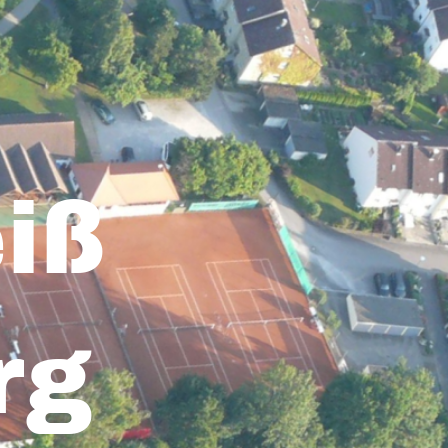
iß
rg