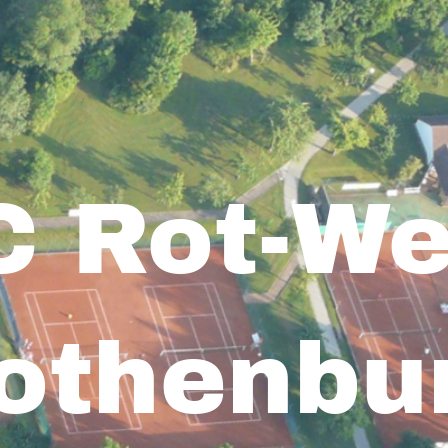
C Rot-We
othenbu