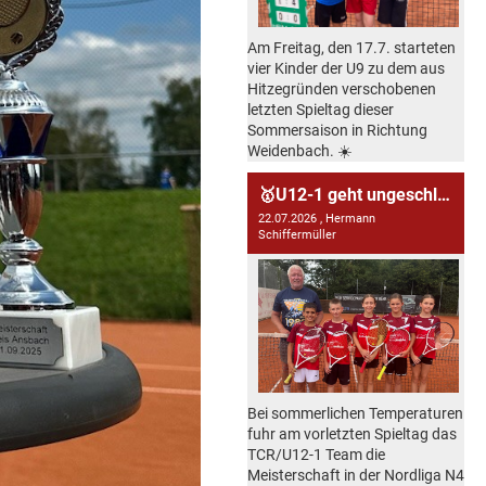
Am Freitag, den 17.7. starteten
vier Kinder der U9 zu dem aus
Hitzegründen verschobenen
letzten Spieltag dieser
Sommersaison in Richtung
Weidenbach. ☀️
🥇U12-1 geht ungeschlagen durch die Saison!
22.07.2026
, Hermann
Schiffermüller
Bei sommerlichen Temperaturen
fuhr am vorletzten Spieltag das
TCR/U12-1 Team die
Meisterschaft in der Nordliga N4