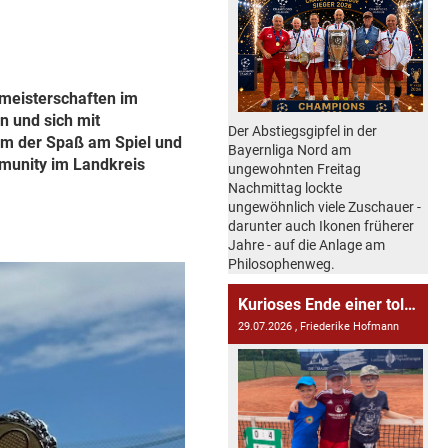
smeisterschaften im
n und sich mit
Der Abstiegsgipfel in der
lem der Spaß am Spiel und
Bayernliga Nord am
mmunity im Landkreis
ungewohnten Freitag
Nachmittag lockte
ungewöhnlich viele Zuschauer -
darunter auch Ikonen früherer
Jahre - auf die Anlage am
Philosophenweg.
Kurioses Ende einer tollen ersten U9-Saison - wie das Wetter und der Verkehr einen Spieltag entscheiden kann
29.07.2026
, Friederike Hofmann