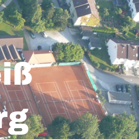
iß
rg