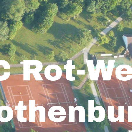
C Rot-We
othenbu