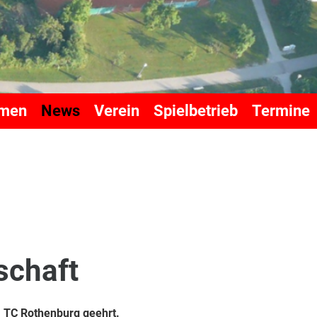
mmen
News
Verein
Spielbetrieb
Termine
schaft
m TC Rothenburg geehrt.