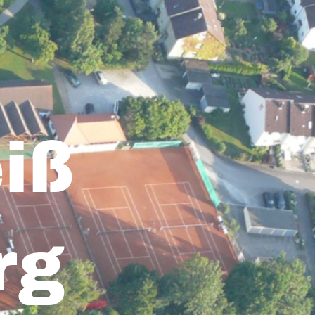
iß
rg