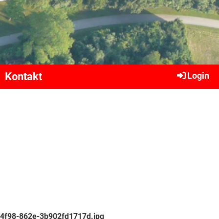
Kontakt
Login
-4f98-862e-3b902fd1717d.jpg