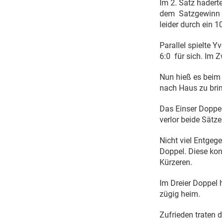
Im 2. Satz haderte
dem
Satzgewinn 
leider durch ein 
Parallel spielte 
6:0
für sich. Im 
Nun hieß es beim
nach Haus zu bri
Das Einser Doppel
verlor beide Sätze 
Nicht viel Entgeg
Doppel. Diese ko
Kürzeren.
Im Dreier Doppel 
zügig heim.
Zufrieden traten