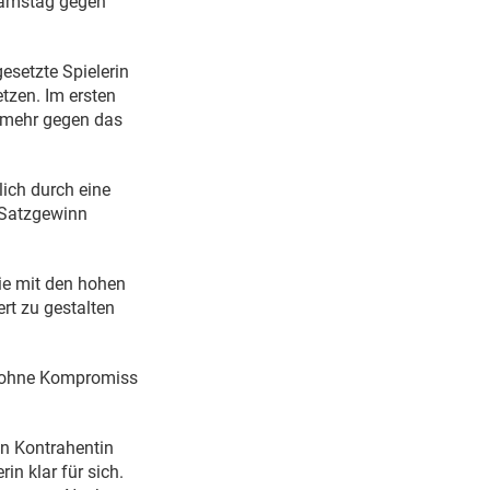
Samstag gegen
gesetzte Spielerin
tzen. Im ersten
t mehr gegen das
lich durch eine
m Satzgewinn
sie mit den hohen
ert zu gestalten
in ohne Kompromiss
en Kontrahentin
n klar für sich.