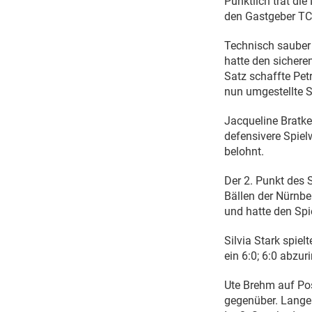
Pünktlich trat d
den Gastgeber TC 
Technisch sauber 
hatte den sichere
Satz schaffte Pet
nun umgestellte Sp
Jacqueline Bratke
defensivere Spiel
belohnt.
Der 2. Punkt des 
Bällen der Nürnber
und hatte den Spie
Silvia Stark spie
ein 6:0; 6:0 abzur
Ute Brehm auf Pos
gegenüber. Lange 