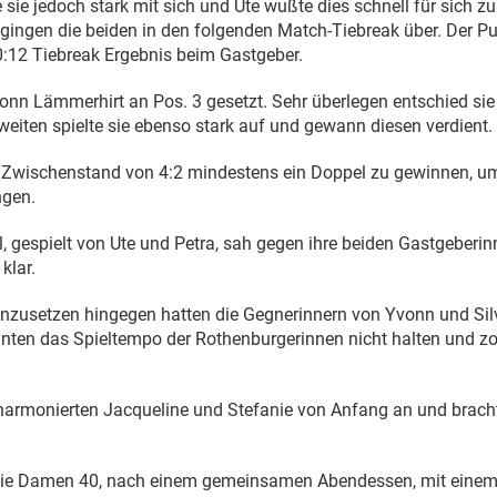
 sie jedoch stark mit sich und Ute wußte dies schnell für sich z
gingen die beiden in den folgenden Match-Tiebreak über. Der Pu
10:12 Tiebreak Ergebnis beim Gastgeber.
Yvonn Lämmerhirt an Pos. 3 gesetzt. Sehr überlegen entschied sie
Zweiten spielte sie ebenso stark auf und gewann diesen verdient.
 Zwischenstand von 4:2 mindestens ein Doppel zu gewinnen, u
ngen.
, gespielt von Ute und Petra, sah gegen ihre beiden Gastgeberi
klar.
enzusetzen hingegen hatten die Gegnerinnern von Yvonn und Sil
nnten das Spieltempo der Rothenburgerinnen nicht halten und z
harmonierten Jacqueline und Stefanie von Anfang an und brach
 die Damen 40, nach einem gemeinsamen Abendessen, mit eine