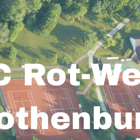
C Rot-We
othenbu