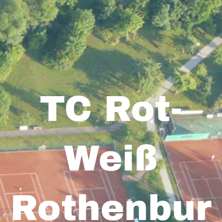
TC Rot-
Weiß
Rothenbur