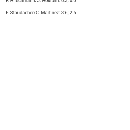
P. Hirschmann/J. Holstein: 6:3; 6:0
F. Staudacher/C. Martinez: 3:6; 2:6