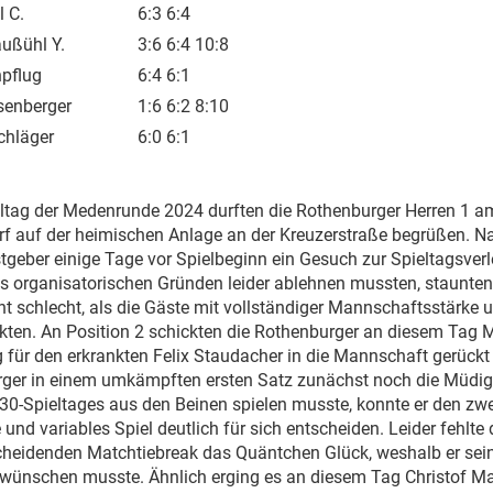
l C.
6:3 6:4
ußühl Y.
3:6 6:4 10:8
npflug
6:4 6:1
senberger
1:6 6:2 8:10
chläger
6:0 6:1
ltag der Medenrunde 2024 durften die Rothenburger Herren 1 a
f auf der heimischen Anlage an der Kreuzerstraße begrüßen. 
geber einige Tage vor Spielbeginn ein Gesuch zur Spieltagsver
s organisatorischen Gründen leider ablehnen mussten, staunten
ht schlecht, als die Gäste mit vollständiger Mannschaftsstärke 
kten. An Position 2 schickten die Rothenburger an diesem Tag 
ig für den erkrankten Felix Staudacher in die Mannschaft gerückt
ger in einem umkämpften ersten Satz zunächst noch die Müdig
-30-Spieltages aus den Beinen spielen musste, konnte er den zw
 und variables Spiel deutlich für sich entscheiden. Leider fehlte
cheidenden Matchtiebreak das Quäntchen Glück, weshalb er se
wünschen musste. Ähnlich erging es an diesem Tag Christof Mar