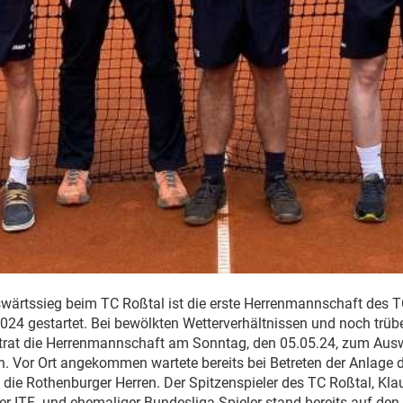
wärtssieg beim TC Roßtal ist die erste Herrenmannschaft des TC
24 gestartet. Bei bewölkten Wetterverhältnissen und noch trüb
trat die Herrenmannschaft am Sonntag, den 05.05.24, zum Ausw
n. Vor Ort angekommen wartete bereits bei Betreten der Anlage d
die Rothenburger Herren. Der Spitzenspieler des TC Roßtal, Kla
ter ITF- und ehemaliger Bundesliga-Spieler stand bereits auf den