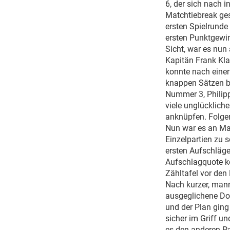
6, der sich nach 
Matchtiebreak ges
ersten Spielrunde
ersten Punktgewi
Sicht, war es nun
Kapitän Frank Klam
konnte nach einer
knappen Sätzen be
Nummer 3, Philipp
viele unglücklich
anknüpfen. Folger
Nun war es an Man
Einzelpartien zu 
ersten Aufschläge
Aufschlagquote ko
Zähltafel vor den
Nach kurzer, mann
ausgeglichene Dop
und der Plan ging
sicher im Griff u
es den anderen Pa