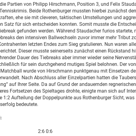
 die Partien von Philipp Hirschmann, Position 3, und Felix Staud
 Tenniskrimis. Beide Rothenburger mussten hierbei zunächst den
kraften, ehe sie mit cleveren, taktischen Umstellungen und aggre
en Satz für sich entscheiden konnten. Somit musste die Entsche
iebreak gefunden werden. Während Staudacher furios startete, m
ebreaks den intensiven Ballwechseln zuvor immer mehr Tribut z
Kontrahenten letzten Endes zum Sieg gratulieren. Nun waren all
richtet. Dieser musste seinerseits zunächst einen Rückstand hi
hrender Dauer des Tiebreaks aber immer wieder seine Nervenstä
schließlich für sein durchgehend mutiges Spiel belohnen. Der vo
 Matchball wurde von Hirschmann punktgenau mit Einsetzen d
wandelt. Nach Abschluss aller Einzelpartien hatten die Taubers
ung“ auf Ihrer Seite. Da auf Grund der andauernden regnerischen
res Fortsetzen des Spieltages drohte, einigte man sich auf Inte
e 1:2 Aufteilung der Doppelpunkte aus Rothenburger Sicht, was
serfolg bedeutete.
:
r
2:6 0:6