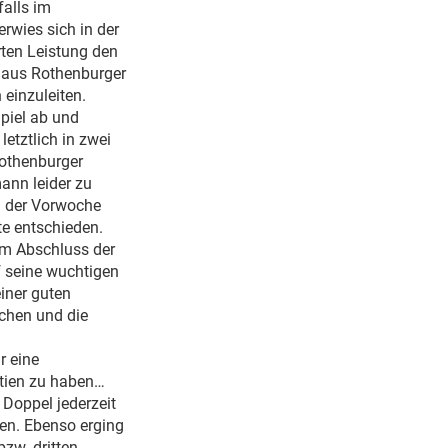
falls im
rwies sich in der
rten Leistung den
 aus Rothenburger
 einzuleiten.
Spiel ab und
etztlich in zwei
Rothenburger
ann leider zu
l der Vorwoche
te entschieden.
um Abschluss der
f seine wuchtigen
einer guten
uchen und die
r eine
rtien zu haben…
 Doppel jederzeit
hen. Ebenso erging
zw. dritten