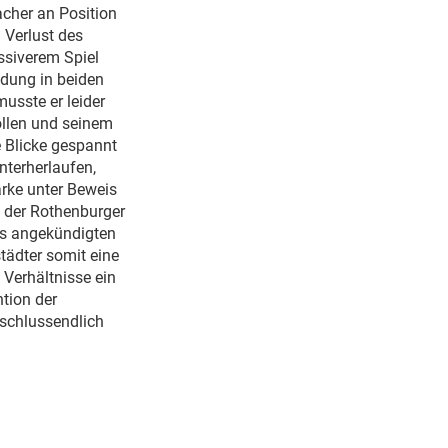
acher an Position
 Verlust des
ssiverem Spiel
idung in beiden
usste er leider
ollen und seinem
e Blicke gespannt
nterherlaufen,
rke unter Beweis
n der Rothenburger
es angekündigten
tädter somit eine
 Verhältnisse ein
ntion der
 schlussendlich