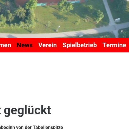
mmen
News
Verein
Spielbetrieb
Termine
t geglückt
beginn von der Tabellenspitze