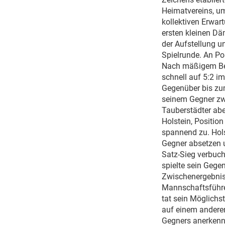
Heimatvereins, um
kollektiven Erwart
ersten kleinen Dä
der Aufstellung u
Spielrunde. An Po
Nach mäßigem Begi
schnell auf 5:2 i
Gegenüber bis zum
seinem Gegner zwa
Tauberstädter abe
Holstein, Position
spannend zu. Hol
Gegner absetzen u
Satz-Sieg verbuch
spielte sein Gege
Zwischenergebnis 
Mannschaftsführe
tat sein Möglichs
auf einem anderen
Gegners anerkenn