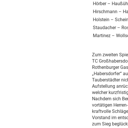
Hörber – Haußüh
Hirschmann – Ha
Holstein – Schei
Staudacher – Ro
Martinez – Wolls
Zum zweiten Spie
TC Großhabersdor
Rothenburger Gast
„Habersdorfer“ au
Tauberstädter nic
Aufstellung anrüc
welcher kurzfrist
Nachdem sich Ber
vortätigen Herren
kraftvolle Schläge
Vorstand im ents
zum Sieg beglück