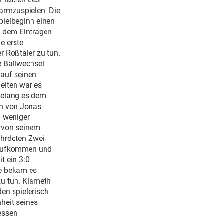
warmzuspielen. Die
Spielbeginn einen
e dem Eintragen
e erste
 Roßtaler zu tun.
e Ballwechsel
 auf seinen
eiten war es
 gelang es dem
ien von Jonas
h weniger
 von seinem
ährdeten Zwei-
t aufkommen und
t ein 3:0
de bekam es
zu tun. Klameth
den spielerisch
heit seines
essen