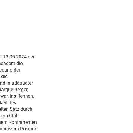
m 12.05.2024 den
Nachdem die
legung der
 die
und in adäquater
Marque Berger,
 war, ins Rennen.
keit des
eiten Satz durch
 dem Club-
inem Kontrahenten
tinez an Position