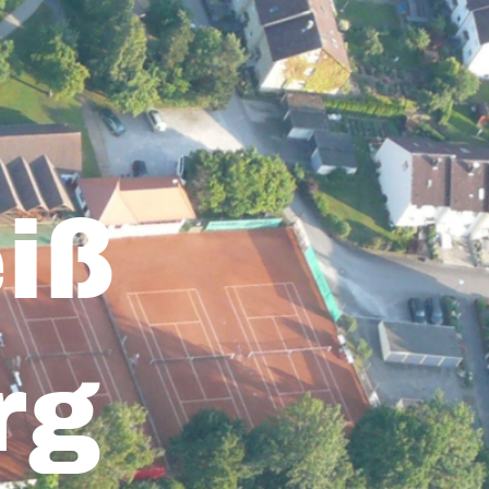
iß
rg