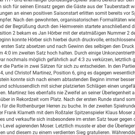
 sich für seinen Einsatz gegen die Gäste aus der Tauberstadt 
ungen an einen positiven Saisonstart erlitten somit bereits vor 
mpfer. Nach den gewohnten, organisatorischen Formalitäten wi
nd der Begrüßung durch den Heimverein startete anschließend di
sition 2 bekam es Jan Hörber mit der etatmäßigen Nummer 2 der
nn konnte Hörber sich hierbei durch druckvolle, entschlossen
m ersten Satz absetzen und nach Gewinn des selbigen den Druck
 4:0 im zweiten Satz hoch halten. Durch einige Unkonzentrierth
r nochmals möglich gefährlich auf 4:3 zu verkürzen, letztlich
r die Partie in zwei Sätzen für sich zu entscheiden. In den Part
 4, und Christof Martinez, Position 6, ging es dagegen wesentlic
stein konnte sich nach einem abtastenden Beginn immer besser
nd schlussendlich mit sicher platzierten Schlägen einen ungef
en. Martinez lies ebenfalls nie Zweifel an seiner Überlegenhei
nüber in Rekordzeit vom Platz. Nach der ersten Runde stand somi
für die Rothenburger Herren zu buche. In der zweiten Spielrun
r Frank Klameth mit dem Roßtaler Spitzenspieler Klaus Moser 
tes und verkaufte sich insbesondere im ersten Satz teuer gegen 
 Level agierenden Moser. Letztlich musste er aber die Überlegen
en und diesem zu einem verdienten Sieg gratulieren. Währendd