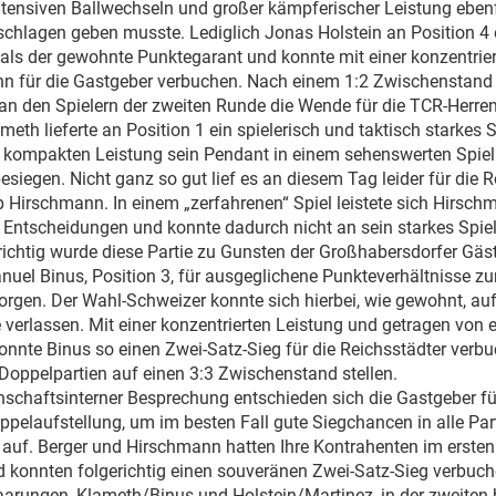
intensiven Ballwechseln und großer kämpferischer Leistung eben
chlagen geben musste. Lediglich Jonas Holstein an Position 4 e
 als der gewohnte Punktegarant und konnte mit einer konzentrie
nn für die Gastgeber verbuchen. Nach einem 1:2 Zwischenstand
 an den Spielern der zweiten Runde die Wende für die TCR-Herren
eth lieferte an Position 1 ein spielerisch und taktisch starkes 
 kompakten Leistung sein Pendant in einem sehenswerten Spiel l
siegen. Nicht ganz so gut lief es an diesem Tag leider für die 
 Hirschmann. In einem „zerfahrenen“ Spiel leistete sich Hirschm
e Entscheidungen und konnte dadurch nicht an sein starkes Spie
ichtig wurde diese Partie zu Gunsten der Großhabersdorfer Gäs
uel Binus, Position 3, für ausgeglichene Punkteverhältnisse z
sorgen. Der Wahl-Schweizer konnte sich hierbei, wie gewohnt, au
 verlassen. Mit einer konzentrierten Leistung und getragen von 
nnte Binus so einen Zwei-Satz-Sieg für die Reichsstädter verb
 Doppelpartien auf einen 3:3 Zwischenstand stellen.
schaftsinterner Besprechung entschieden sich die Gastgeber fü
pelaufstellung, um im besten Fall gute Siegchancen in alle Pa
 auf. Berger und Hirschmann hatten Ihre Kontrahenten im ersten
nd konnten folgerichtig einen souveränen Zwei-Satz-Sieg verbuc
arungen, Klameth/Binus und Holstein/Martinez, in der zweiten b