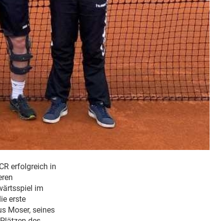
R erfolgreich in
eren
ärtsspiel im
ie erste
us Moser, seines
 Plätzen des