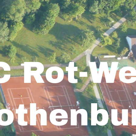
C Rot-We
othenbu