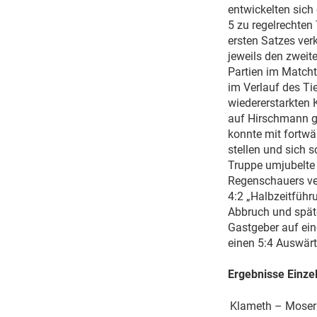
entwickelten sich
5 zu regelrechten
ersten Satzes ver
jeweils den zweit
Partien im Matcht
im Verlauf des Ti
wiedererstarkten 
auf Hirschmann ge
konnte mit fortwä
stellen und sich 
Truppe umjubelte
Regenschauers ver
4:2 „Halbzeitführ
Abbruch und späte
Gastgeber auf ein
einen 5:4 Auswärt
Ergebnisse Einzel
Klameth – Mose