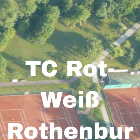
TC Rot-
Weiß
Rothenbur