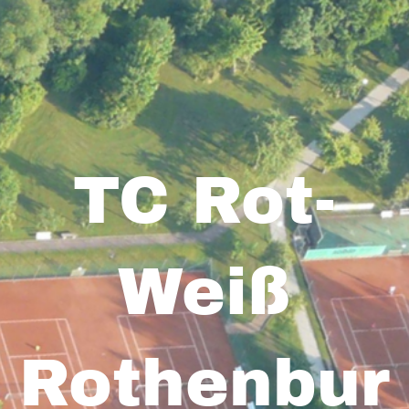
TC Rot-
Weiß
Rothenbur