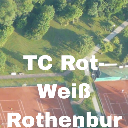
TC Rot-
Weiß
Rothenbur