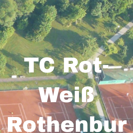
TC Rot-
Weiß
Rothenbur