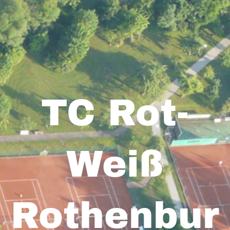
TC Rot-
Weiß
Rothenbur