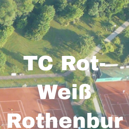
TC Rot-
Weiß
Rothenbur